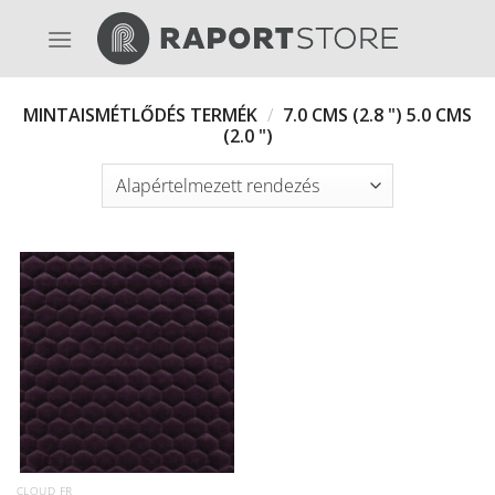
Skip
to
content
MINTAISMÉTLŐDÉS TERMÉK
/
7.0 CMS (2.8 ") 5.0 CMS
(2.0 ")
CLOUD FR