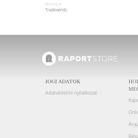
MUSTIQUE
Tradewinds
JOGI ADATOK
HO
ME
Adatvédelmi nyilatkozat
Kapc
Onli
Áraj
Rész