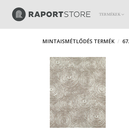
Skip
to
TERMÉKEK
content
MINTAISMÉTLŐDÉS TERMÉK
/
67.