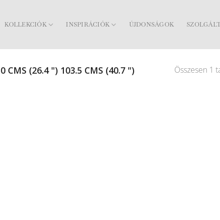
KOLLEKCIÓK
INSPIRÁCIÓK
ÚJDONSÁGOK
SZOLGÁL
Összesen 1 ta
0 CMS (26.4 ") 103.5 CMS (40.7 ")