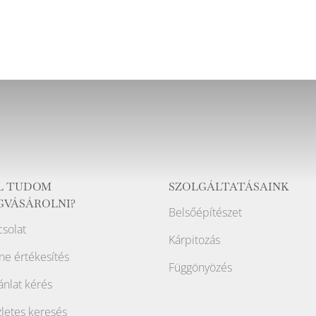
L TUDOM
SZOLGÁLTATÁSAINK
GVÁSÁROLNI?
Belsőépítészet
solat
Kárpitozás
ne értékesítés
Függönyözés
ánlat kérés
letes keresés