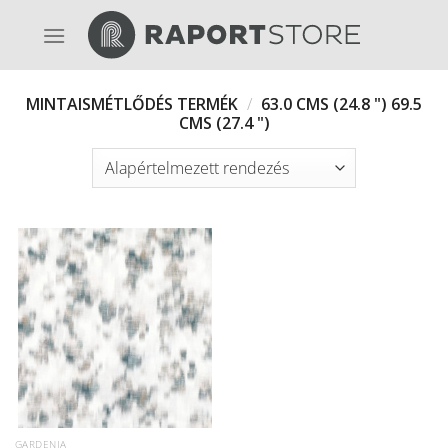
Skip
to
content
MINTAISMÉTLŐDÉS TERMÉK
/
63.0 CMS (24.8 ") 69.5
CMS (27.4 ")
GARDENIA