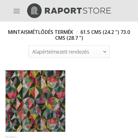
Skip
to
content
MINTAISMÉTLŐDÉS TERMÉK
/
61.5 CMS (24.2 ") 73.0
CMS (28.7 ")
ZAFARO