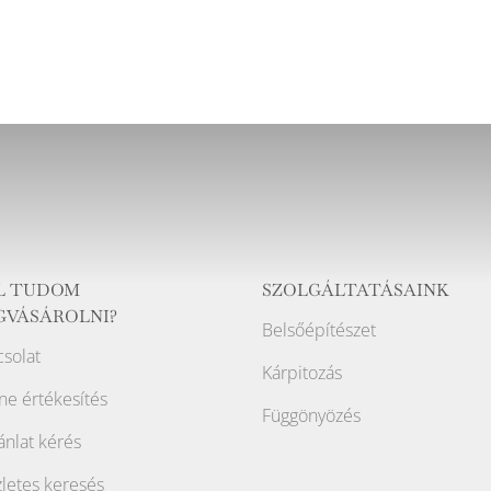
L TUDOM
SZOLGÁLTATÁSAINK
GVÁSÁROLNI?
Belsőépítészet
solat
Kárpitozás
ne értékesítés
Függönyözés
ánlat kérés
letes keresés