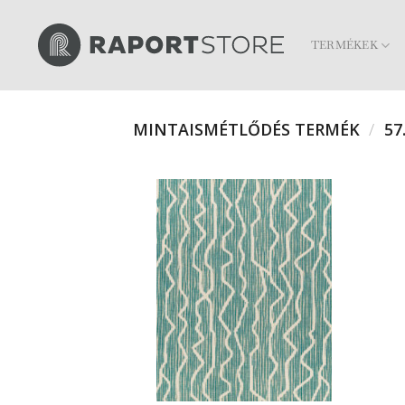
Skip
to
TERMÉKEK
content
MINTAISMÉTLŐDÉS TERMÉK
/
57.