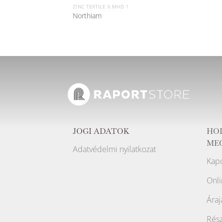
ZINC TEXTILE X MHD 1
Northiam
JOGI ADATOK
HO
ME
Adatvédelmi nyilatkozat
Kapc
Onli
Áraj
Rész