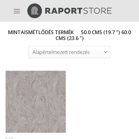
Skip
to
content
MINTAISMÉTLŐDÉS TERMÉK
/
50.0 CMS (19.7 ") 60.0
CMS (23.6 ")
SESIA