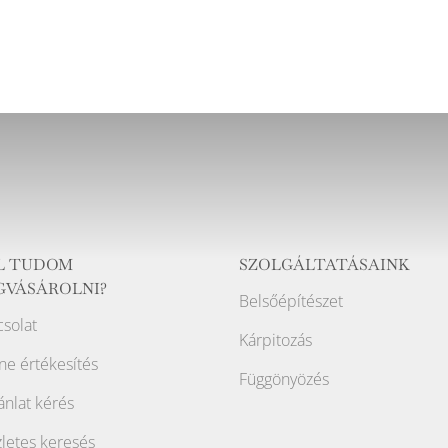
L TUDOM
SZOLGÁLTATÁSAINK
GVÁSÁROLNI?
Belsőépítészet
solat
Kárpitozás
ne értékesítés
Függönyözés
ánlat kérés
letes keresés