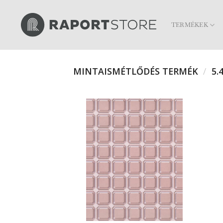
Skip
to
TERMÉKEK
content
MINTAISMÉTLŐDÉS TERMÉK
/
5.4