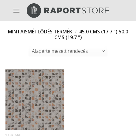
Skip
to
content
MINTAISMÉTLŐDÉS TERMÉK
/
45.0 CMS (17.7 ") 50.0
CMS (19.7 ")
NORRLAND