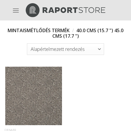
Skip
to
content
MINTAISMÉTLŐDÉS TERMÉK
/
40.0 CMS (15.7 ") 45.0
CMS (17.7 ")
ORNARE