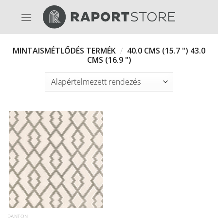
Skip
to
content
MINTAISMÉTLŐDÉS TERMÉK
/
40.0 CMS (15.7 ") 43.0
CMS (16.9 ")
DANTON