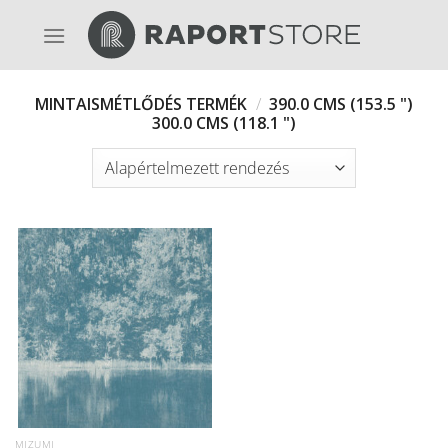
Skip
to
content
MINTAISMÉTLŐDÉS TERMÉK
/
390.0 CMS (153.5 ")
300.0 CMS (118.1 ")
MIZUMI