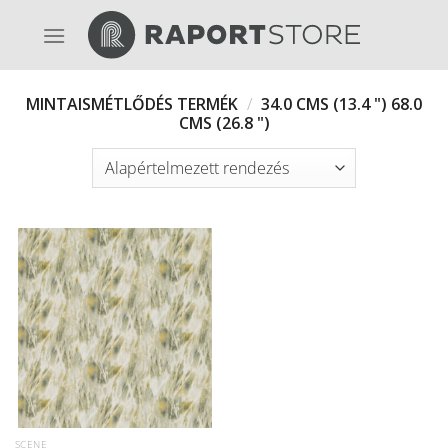
Skip
to
content
MINTAISMÉTLŐDÉS TERMÉK
/
34.0 CMS (13.4 ") 68.0
CMS (26.8 ")
SCENE