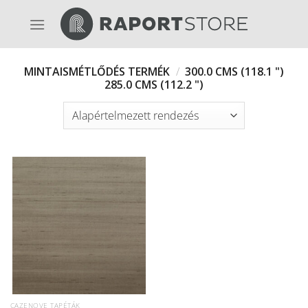
Skip
to
content
MINTAISMÉTLŐDÉS TERMÉK
/
300.0 CMS (118.1 ")
285.0 CMS (112.2 ")
CAZENOVE TAPÉTÁK