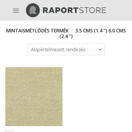
Skip
to
content
MINTAISMÉTLŐDÉS TERMÉK
/
3.5 CMS (1.4 ") 6.0 CMS
(2.4 ")
KELSO