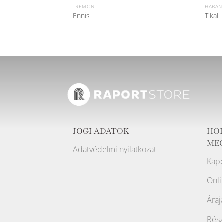
TREMONT
HABAN
Ennis
Tikal
JOGI ADATOK
HO
ME
Adatvédelmi nyilatkozat
Kapc
Onli
Áraj
Rész