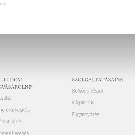
ERA
L TUDOM
SZOLGÁLTATÁSAINK
GVÁSÁROLNI?
Belsőépítészet
solat
Kárpitozás
ne értékesítés
Függönyözés
ánlat kérés
letes keresés