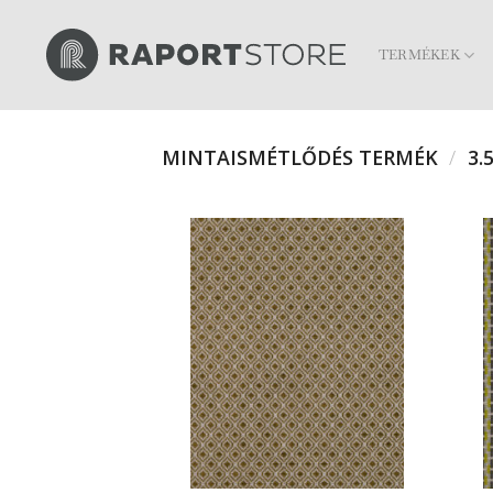
Skip
to
TERMÉKEK
content
MINTAISMÉTLŐDÉS TERMÉK
/
3.5