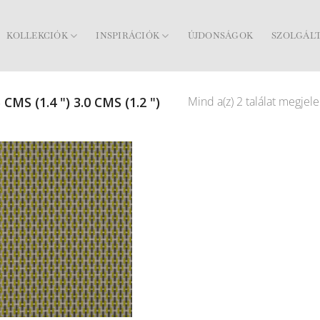
KOLLEKCIÓK
INSPIRÁCIÓK
ÚJDONSÁGOK
SZOLGÁL
Mind a(z) 2 találat megjele
 CMS (1.4 ") 3.0 CMS (1.2 ")