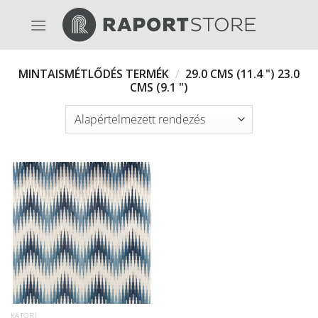
Skip
to
content
MINTAISMÉTLŐDÉS TERMÉK
/
29.0 CMS (11.4 ") 23.0
CMS (9.1 ")
KATORI