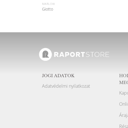
MARLOW
Giotto
JOGI ADATOK
HO
ME
Adatvédelmi nyilatkozat
Kapc
Onli
Áraj
Rész