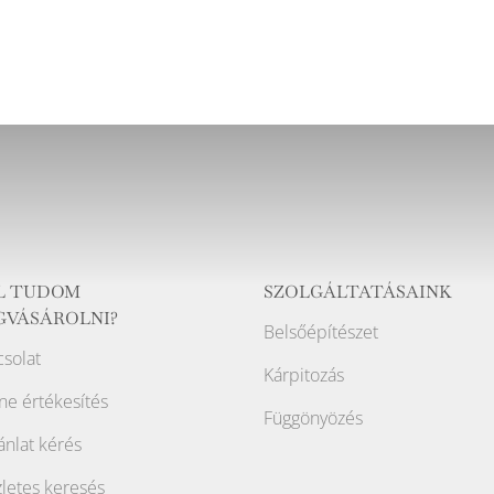
L TUDOM
SZOLGÁLTATÁSAINK
GVÁSÁROLNI?
Belsőépítészet
solat
Kárpitozás
ne értékesítés
Függönyözés
ánlat kérés
letes keresés