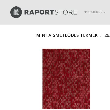
Skip
to
TERMÉKEK
content
MINTAISMÉTLŐDÉS TERMÉK
/
29.