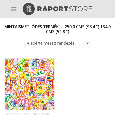
Skip
to
content
MINTAISMÉTLŐDÉS TERMÉK
/
250.0 CMS (98.4 ") 134.0
CMS (52.8 ")
KIRKBY DESIGN X JON BURGERMAN