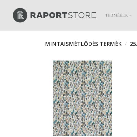
Skip
to
TERMÉKEK
content
MINTAISMÉTLŐDÉS TERMÉK
/
25.