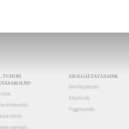
L TUDOM
SZOLGÁLTATÁSAINK
GVÁSÁROLNI?
Belsőépítészet
solat
Kárpitozás
ne értékesítés
Függönyözés
ánlat kérés
letes keresés