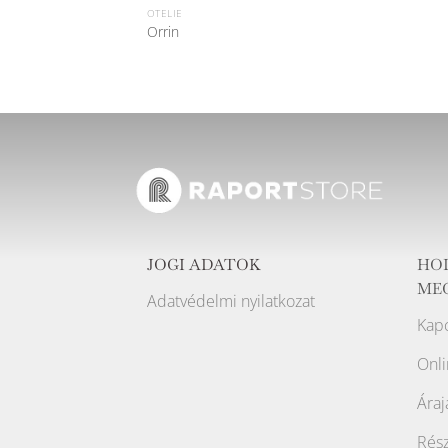
OTELIE
Orrin
JOGI ADATOK
HO
ME
Adatvédelmi nyilatkozat
Kapc
Onli
Áraj
Rész