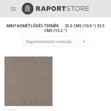
Skip
to
content
MINTAISMÉTLŐDÉS TERMÉK
/
25.5 CMS (10.0 ") 33.5
CMS (13.2 ")
GOLDWYN