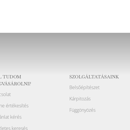
L TUDOM
SZOLGÁLTATÁSAINK
GVÁSÁROLNI?
Belsőépítészet
solat
Kárpitozás
ne értékesítés
Függönyözés
ánlat kérés
letes keresés