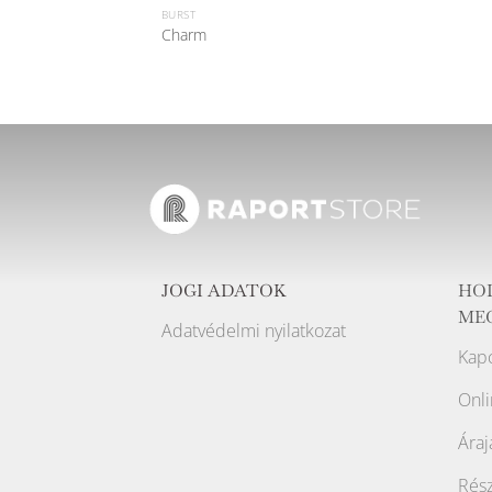
BURST
Charm
JOGI ADATOK
HO
ME
Adatvédelmi nyilatkozat
Kapc
Onli
Áraj
Rész