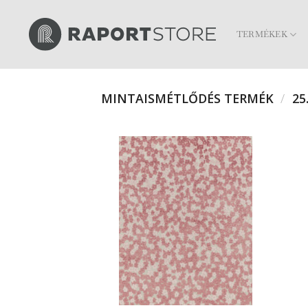
Skip
to
TERMÉKEK
content
MINTAISMÉTLŐDÉS TERMÉK
/
25.