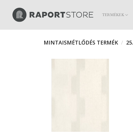
Skip
to
TERMÉKEK
content
MINTAISMÉTLŐDÉS TERMÉK
/
25.