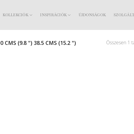
KOLLEKCIÓK
INSPIRÁCIÓK
ÚJDONSÁGOK
SZOLGÁL
Összesen 1 ta
0 CMS (9.8 ") 38.5 CMS (15.2 ")