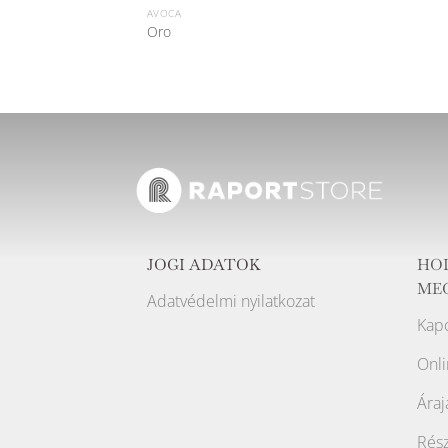
AVOCA
Oro
JOGI ADATOK
HO
ME
Adatvédelmi nyilatkozat
Kapc
Onli
Áraj
Rész