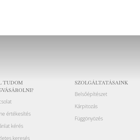
L TUDOM
SZOLGÁLTATÁSAINK
GVÁSÁROLNI?
Belsőépítészet
solat
Kárpitozás
ne értékesítés
Függönyözés
ánlat kérés
letes keresés