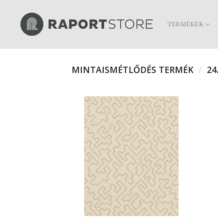
Skip
to
TERMÉKEK
content
MINTAISMÉTLŐDÉS TERMÉK
/
24.