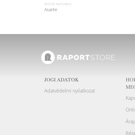
SATORI NATURALS
Asante
JOGI ADATOK
HO
ME
Adatvédelmi nyilatkozat
Kapc
Onli
Áraj
Rész