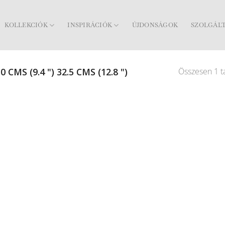
KOLLEKCIÓK
INSPIRÁCIÓK
ÚJDONSÁGOK
SZOLGÁL
Összesen 1 ta
0 CMS (9.4 ") 32.5 CMS (12.8 ")