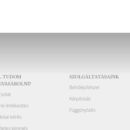
L TUDOM
SZOLGÁLTATÁSAINK
GVÁSÁROLNI?
Belsőépítészet
solat
Kárpitozás
ne értékesítés
Függönyözés
ánlat kérés
letes keresés