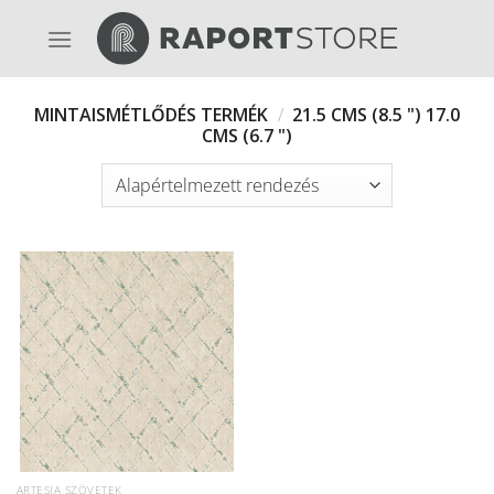
Skip
to
content
MINTAISMÉTLŐDÉS TERMÉK
/
21.5 CMS (8.5 ") 17.0
CMS (6.7 ")
ARTESIA SZÖVETEK