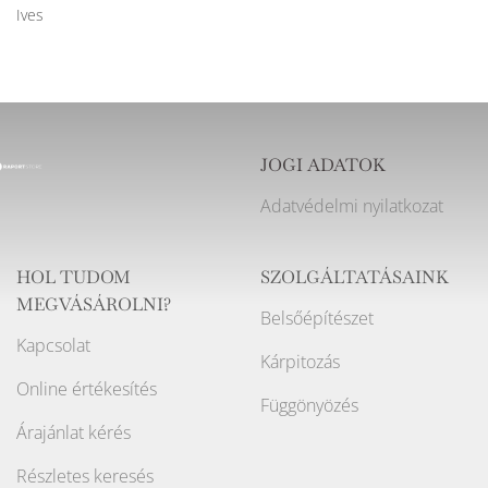
Ives
JOGI ADATOK
Adatvédelmi nyilatkozat
HOL TUDOM
SZOLGÁLTATÁSAINK
MEGVÁSÁROLNI?
Belsőépítészet
Kapcsolat
Kárpitozás
Online értékesítés
Függönyözés
Árajánlat kérés
Részletes keresés