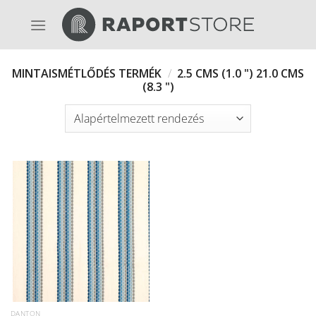
Skip
to
content
MINTAISMÉTLŐDÉS TERMÉK
/
2.5 CMS (1.0 ") 21.0 CMS
(8.3 ")
DANTON