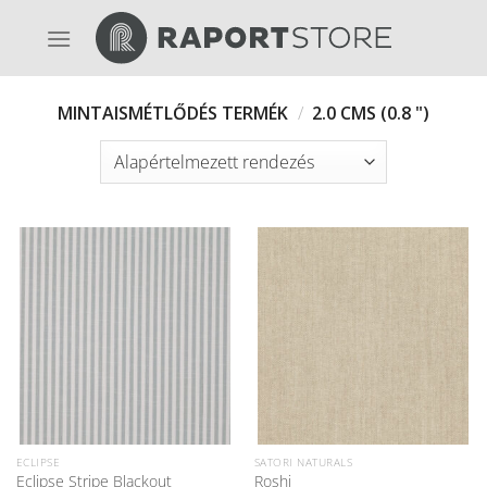
Skip
to
content
MINTAISMÉTLŐDÉS TERMÉK
/
2.0 CMS (0.8 ")
ECLIPSE
SATORI NATURALS
Eclipse Stripe Blackout
Roshi