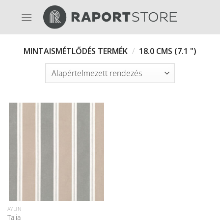
Skip
to
content
MINTAISMÉTLŐDÉS TERMÉK
/
18.0 CMS (7.1 ")
AYLIN
Talia