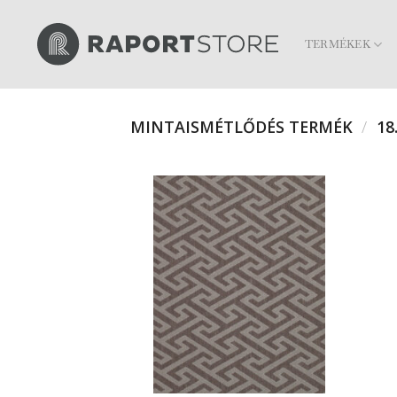
Skip
to
TERMÉKEK
content
MINTAISMÉTLŐDÉS TERMÉK
/
18.