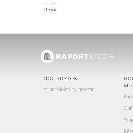
ETESIAN
Etesian
JOGI ADATOK
HO
ME
Adatvédelmi nyilatkozat
Kapc
Onli
Áraj
Rész