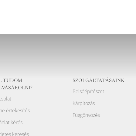
L TUDOM
SZOLGÁLTATÁSAINK
GVÁSÁROLNI?
Belsőépítészet
solat
Kárpitozás
ne értékesítés
Függönyözés
ánlat kérés
letes keresés