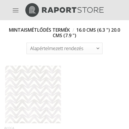
Skip
to
content
MINTAISMÉTLŐDÉS TERMÉK
/
16.0 CMS (6.3 ") 20.0
CMS (7.9 ")
AVOCA