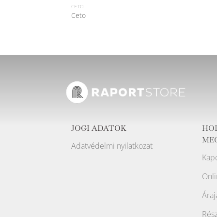
CETO
Ceto
JOGI ADATOK
HO
ME
Adatvédelmi nyilatkozat
Kapc
Onli
Áraj
Rész