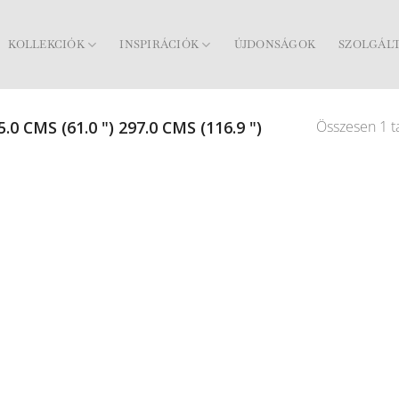
KOLLEKCIÓK
INSPIRÁCIÓK
ÚJDONSÁGOK
SZOLGÁL
Összesen 1 ta
.0 CMS (61.0 ") 297.0 CMS (116.9 ")