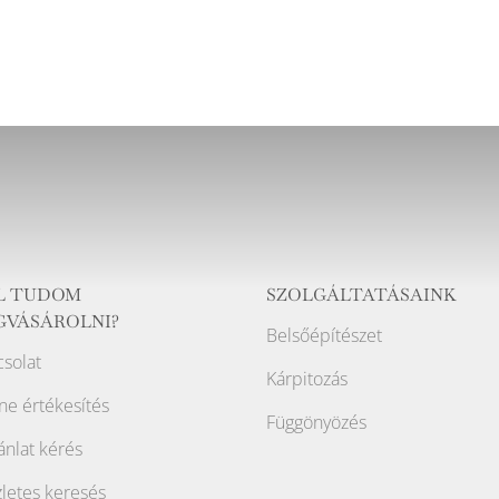
L TUDOM
SZOLGÁLTATÁSAINK
GVÁSÁROLNI?
Belsőépítészet
solat
Kárpitozás
ne értékesítés
Függönyözés
ánlat kérés
letes keresés