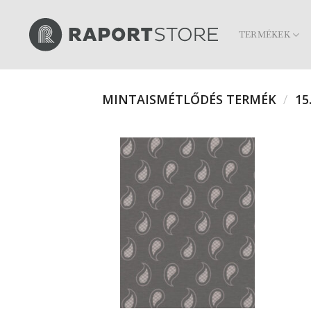
Skip
to
TERMÉKEK
content
MINTAISMÉTLŐDÉS TERMÉK
/
15.