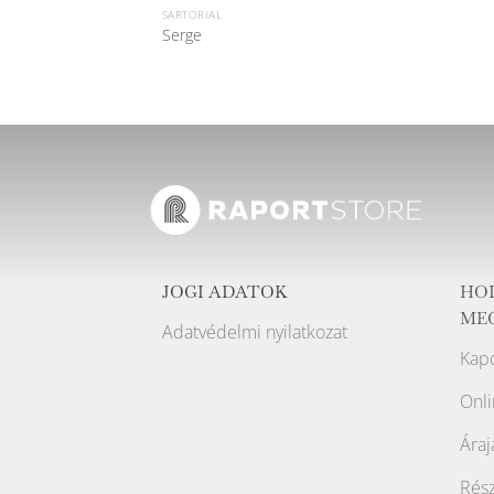
SARTORIAL
Serge
JOGI ADATOK
HO
ME
Adatvédelmi nyilatkozat
Kapc
Onli
Áraj
Rész