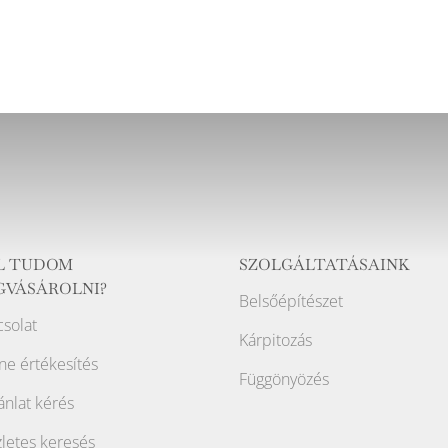
L TUDOM
SZOLGÁLTATÁSAINK
GVÁSÁROLNI?
Belsőépítészet
solat
Kárpitozás
ne értékesítés
Függönyözés
ánlat kérés
letes keresés