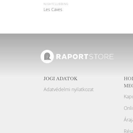
NIGHTCLUBBING
Les Caves
JOGI ADATOK
HO
ME
Adatvédelmi nyilatkozat
Kapc
Onli
Áraj
Rész