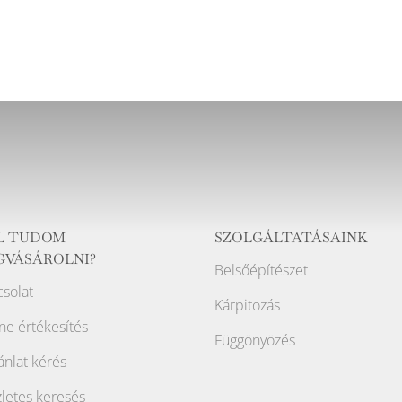
L TUDOM
SZOLGÁLTATÁSAINK
GVÁSÁROLNI?
Belsőépítészet
solat
Kárpitozás
ne értékesítés
Függönyözés
ánlat kérés
letes keresés