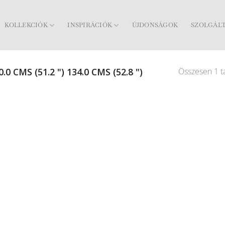
KOLLEKCIÓK
INSPIRÁCIÓK
ÚJDONSÁGOK
SZOLGÁL
Összesen 1 ta
.0 CMS (51.2 ") 134.0 CMS (52.8 ")