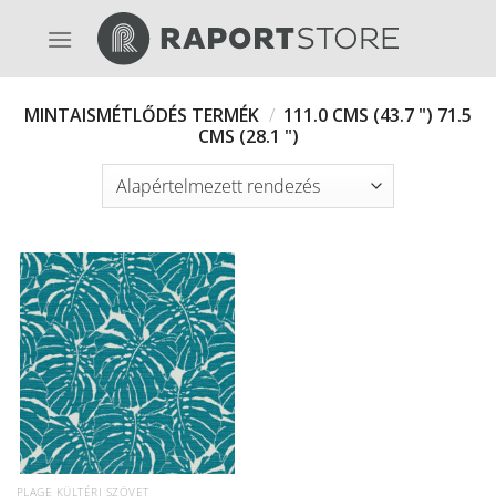
Skip
to
content
MINTAISMÉTLŐDÉS TERMÉK
/
111.0 CMS (43.7 ") 71.5
CMS (28.1 ")
PLAGE KÜLTÉRI SZÖVET