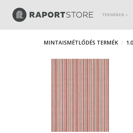
Skip
to
TERMÉKEK
content
MINTAISMÉTLŐDÉS TERMÉK
/
1.0