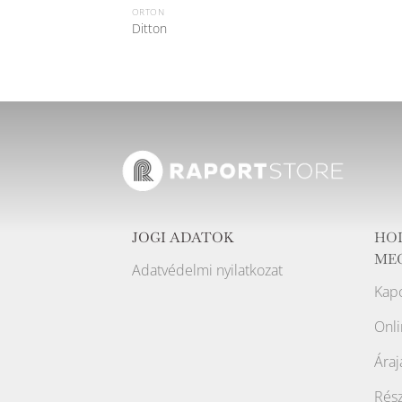
ORTON
Ditton
JOGI ADATOK
HO
ME
Adatvédelmi nyilatkozat
Kapc
Onli
Áraj
Rész