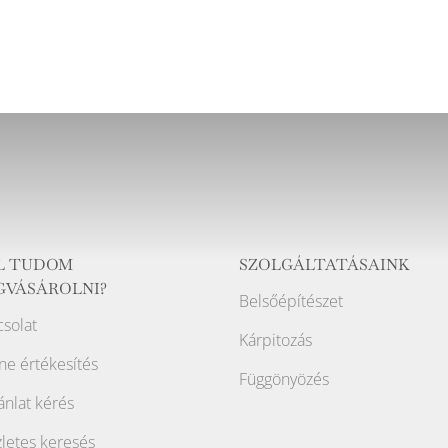
L TUDOM
SZOLGÁLTATÁSAINK
GVÁSÁROLNI?
Belsőépítészet
solat
Kárpitozás
ne értékesítés
Függönyözés
ánlat kérés
letes keresés