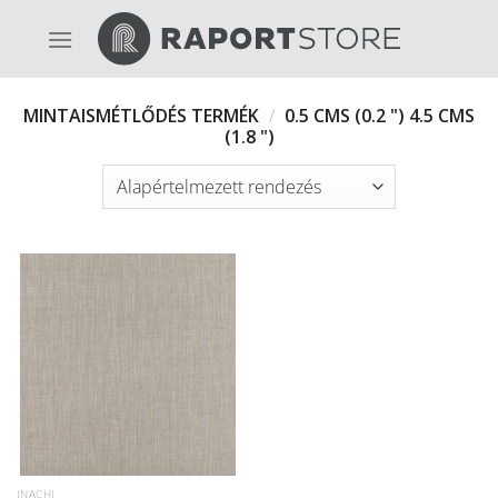
Skip
to
content
MINTAISMÉTLŐDÉS TERMÉK
/
0.5 CMS (0.2 ") 4.5 CMS
(1.8 ")
INACHI