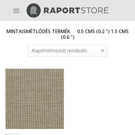
Skip
to
content
MINTAISMÉTLŐDÉS TERMÉK
/
0.5 CMS (0.2 ") 1.5 CMS
(0.6 ")
SUNDOWN