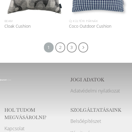
BEAM
ÚJ KÜLTÉRI PÁRNÁK
Cloak Cushion
Coco Outdoor Cushion
1
2
3
JOGI ADATOK
Adatvédelmi nyilatkozat
HOL TUDOM
SZOLGÁLTATÁSAINK
MEGVÁSÁROLNI?
Belsőépítészet
Kapcsolat