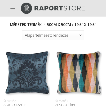
Skip
to
content
MÉRETEK TERMÉK
/
50CM X 50CM / 19.5” X 19.5”
ÚJ PÁRNÁK
ÚJ PÁRNÁK
Adachi Cushion
Arzu Cushion