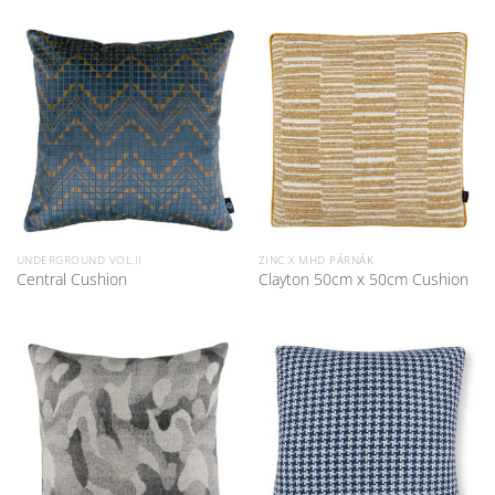
UNDERGROUND VOL.II
ZINC X MHD PÁRNÁK
Central Cushion
Clayton 50cm x 50cm Cushion