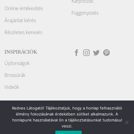
Kárpitozás
Online értékesítés
Függönyözés
Árajánlat kérés
Részletes keresés
INSPIRÁCIÓK
Újdonságok
Brossúrák
Videók
Kedves Látogató! Tájékoztatjuk, hogy a honlap felhasználói
élmény fokozásának érdekében sütiket alkalmazunk. A
honlapunk használatával ön a tájékoztatásunkat tudomásul
Weboldalt készítette:
veszi.