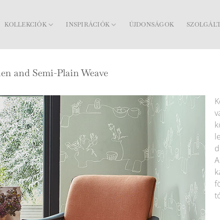
KOLLEKCIÓK
INSPIRÁCIÓK
ÚJDONSÁGOK
SZOLGÁL
nen and Semi-Plain Weave
K
v
k
l
d
A
k
f
t