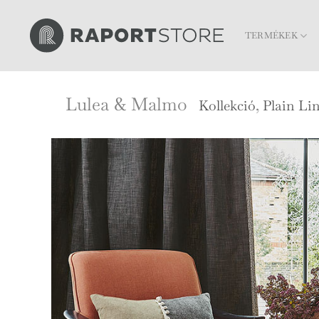
Skip
to
TERMÉKEK
content
Lulea & Malmo
Kollekció
,
Plain Li