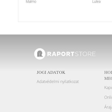
Malmo
Lulea
JOGI ADATOK
HO
ME
Adatvédelmi nyilatkozat
Kapc
Onli
Áraj