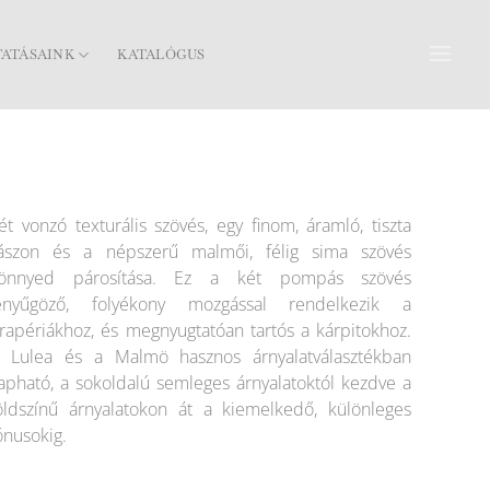
TATÁSAINK
KATALÓGUS
ét vonzó texturális szövés, egy finom, áramló, tiszta
ászon és a népszerű malmői, félig sima szövés
önnyed párosítása. Ez a két pompás szövés
enyűgöző, folyékony mozgással rendelkezik a
rapériákhoz, és megnyugtatóan tartós a kárpitokhoz.
 Lulea és a Malmö hasznos árnyalatválasztékban
apható, a sokoldalú semleges árnyalatoktól kezdve a
öldszínű árnyalatokon át a kiemelkedő, különleges
ónusokig.