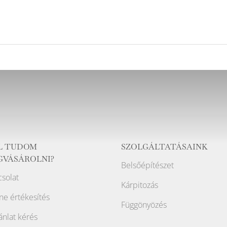
L TUDOM
SZOLGÁLTATÁSAINK
GVÁSÁROLNI?
Belsőépítészet
solat
Kárpitozás
ne értékesítés
Függönyözés
ánlat kérés