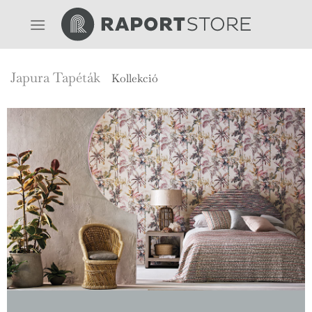
Skip
to
content
Japura Tapéták
Kollekció