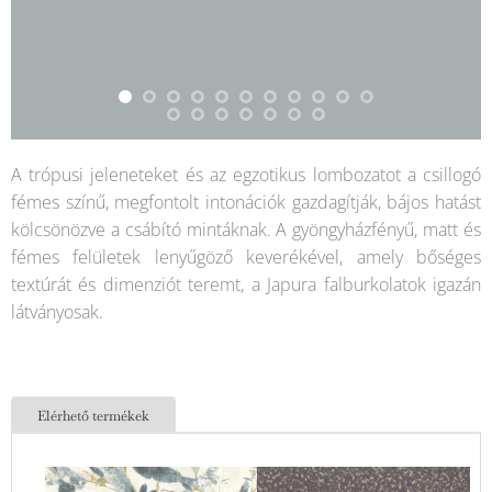
A trópusi jeleneteket és az egzotikus lombozatot a csillogó
fémes színű, megfontolt intonációk gazdagítják, bájos hatást
kölcsönözve a csábító mintáknak. A gyöngyházfényű, matt és
fémes felületek lenyűgöző keverékével, amely bőséges
textúrát és dimenziót teremt, a Japura falburkolatok igazán
látványosak.
Elérhető termékek