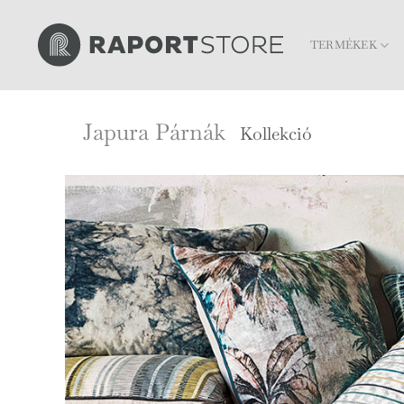
Skip
to
TERMÉKEK
content
Japura Párnák
Kollekció