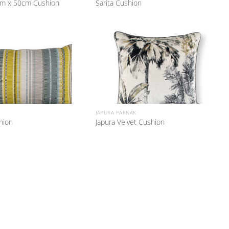
m x 50cm Cushion
Sarita Cushion
K
JAPURA PÁRNÁK
hion
Japura Velvet Cushion