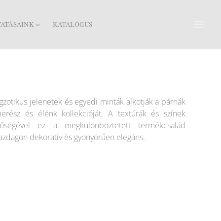
TATÁSAINK
KATALÓGUS
gzotikus jelenetek és egyedi minták alkotják a párnák
erész és élénk kollekcióját. A textúrák és színek
őségével ez a megkülönböztetett termékcsalád
azdagon dekoratív és gyönyörűen elegáns.