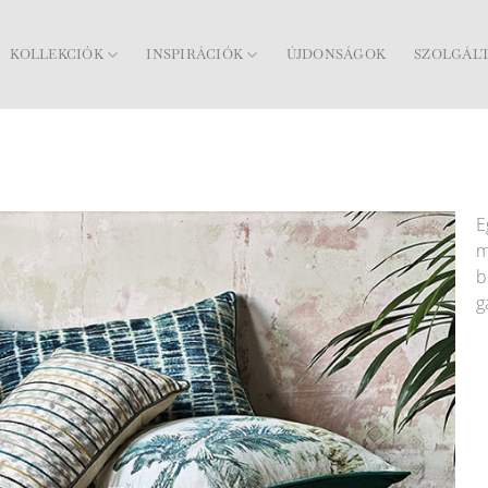
KOLLEKCIÓK
INSPIRÁCIÓK
ÚJDONSÁGOK
SZOLGÁL
E
m
b
g