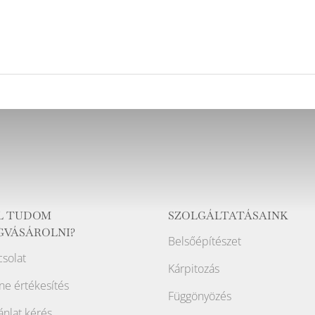
L TUDOM
SZOLGÁLTATÁSAINK
GVÁSÁROLNI?
Belsőépítészet
solat
Kárpitozás
ne értékesítés
Függönyözés
ánlat kérés