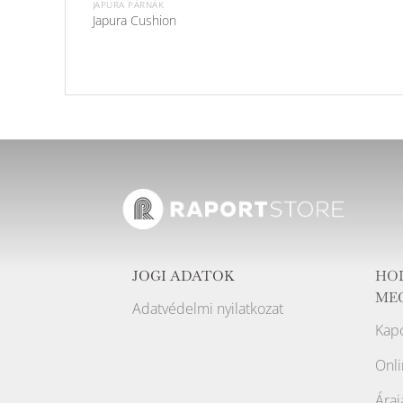
JAPURA PÁRNÁK
Japura Cushion
JOGI ADATOK
HO
ME
Adatvédelmi nyilatkozat
Kapc
Onli
Áraj