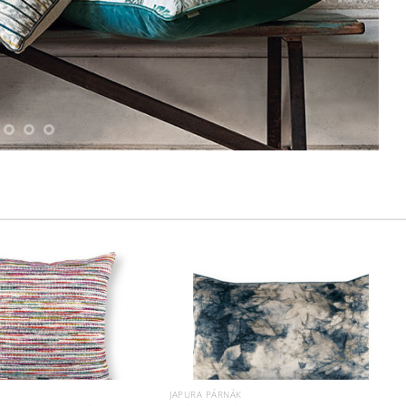
K
JAPURA PÁRNÁK