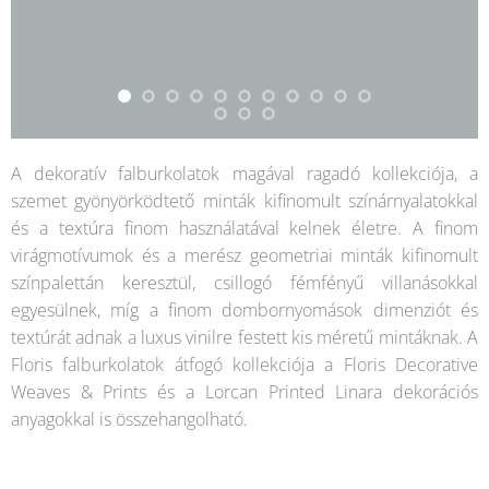
A dekoratív falburkolatok magával ragadó kollekciója, a
szemet gyönyörködtető minták kifinomult színárnyalatokkal
és a textúra finom használatával kelnek életre. A finom
virágmotívumok és a merész geometriai minták kifinomult
színpalettán keresztül, csillogó fémfényű villanásokkal
egyesülnek, míg a finom dombornyomások dimenziót és
textúrát adnak a luxus vinilre festett kis méretű mintáknak. A
Floris falburkolatok átfogó kollekciója a Floris Decorative
Weaves & Prints és a Lorcan Printed Linara dekorációs
anyagokkal is összehangolható.