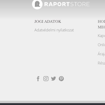
JOGI ADATOK
HO
ME
Adatvédelmi nyilatkozat
Kapc
Onli
Áraj
Rész