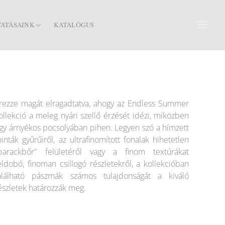
TATÁSAINK
KATALÓGUS
rezze magát elragadtatva, ahogy az Endless Summer
ollekció a meleg nyári szellő érzését idézi, miközben
gy árnyékos pocsolyában pihen. Legyen szó a hímzett
inták gyűrűiről, az ultrafinomított fonalak hihetetlen
barackbőr" felületéről vagy a finom textúrákat
eldobó, finoman csillogó részletekről, a kollekcióban
alálható pászmák számos tulajdonságát a kiváló
észletek határozzák meg.