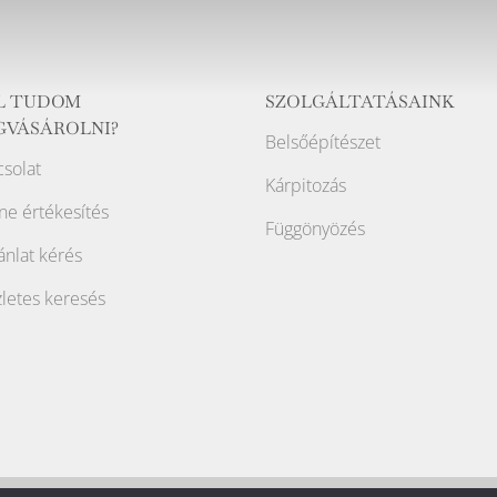
L TUDOM
SZOLGÁLTATÁSAINK
GVÁSÁROLNI?
Belsőépítészet
solat
Kárpitozás
ne értékesítés
Függönyözés
ánlat kérés
letes keresés