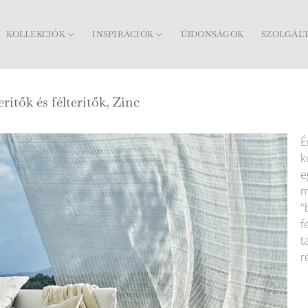
KOLLEKCIÓK
INSPIRÁCIÓK
ÚJDONSÁGOK
SZOLGÁL
erítők és félterítők
,
Zinc
É
k
e
m
"
f
t
r