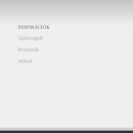
INSPIRÁCIÓK
Újdonságok
Brossúrák
Videók