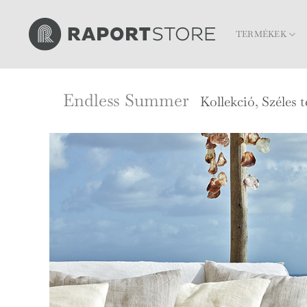
Skip
to
TERMÉKEK
content
Endless Summer
Kollekció
,
Széles t