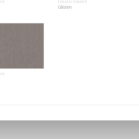
MER
ENDLESS SUMMER
Glisten
MER