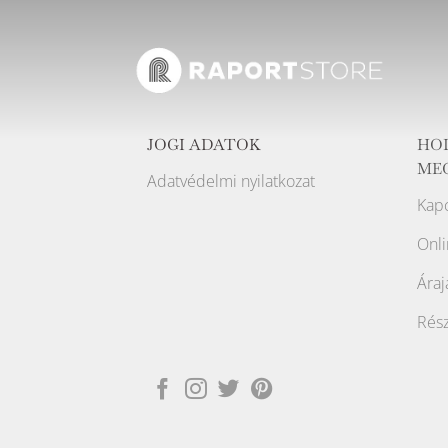
JOGI ADATOK
HO
ME
Adatvédelmi nyilatkozat
Kapc
Onli
Áraj
Rész