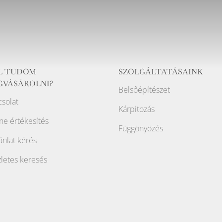
L TUDOM
SZOLGÁLTATÁSAINK
GVÁSÁROLNI?
Belsőépítészet
solat
Kárpitozás
ne értékesítés
Függönyözés
ánlat kérés
letes keresés