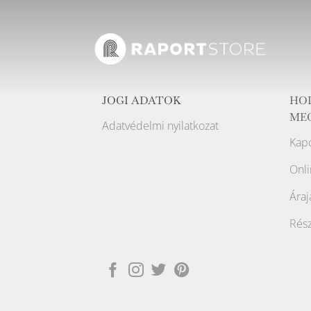
JOGI ADATOK
HO
ME
Adatvédelmi nyilatkozat
Kapc
Onli
Áraj
Rész