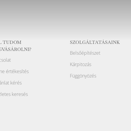
L TUDOM
SZOLGÁLTATÁSAINK
GVÁSÁROLNI?
Belsőépítészet
solat
Kárpitozás
ne értékesítés
Függönyözés
ánlat kérés
letes keresés