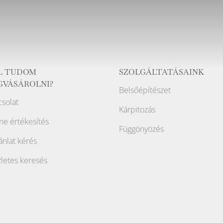
L TUDOM
SZOLGÁLTATÁSAINK
GVÁSÁROLNI?
Belsőépítészet
solat
Kárpitozás
ne értékesítés
Függönyözés
ánlat kérés
letes keresés