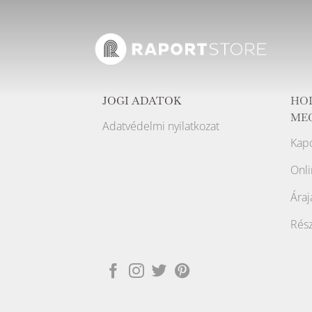
JOGI ADATOK
HO
ME
Adatvédelmi nyilatkozat
Kapc
Onli
Áraj
Rész