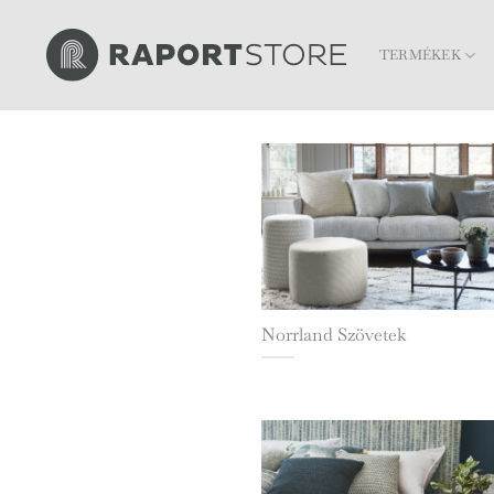
Skip
to
TERMÉKEK
content
Norrland Szövetek