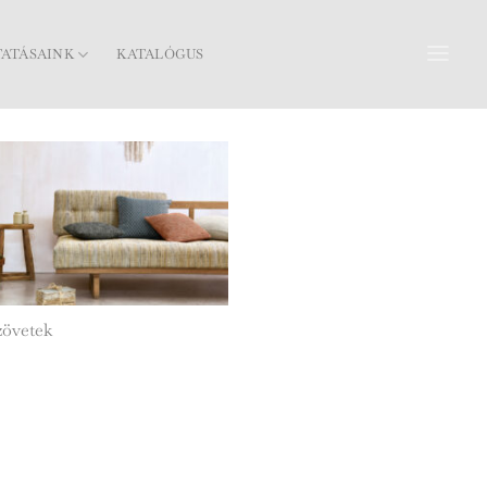
TATÁSAINK
KATALÓGUS
zövetek