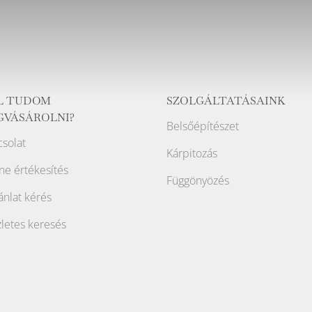
L TUDOM
SZOLGÁLTATÁSAINK
GVÁSÁROLNI?
Belsőépítészet
solat
Kárpitozás
ne értékesítés
Függönyözés
ánlat kérés
letes keresés