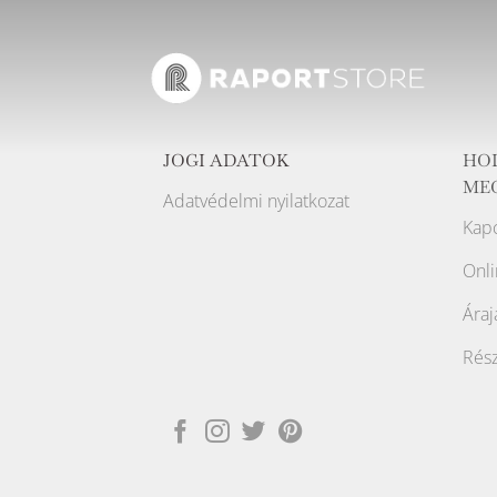
JOGI ADATOK
HO
ME
Adatvédelmi nyilatkozat
Kapc
Onli
Áraj
Rész