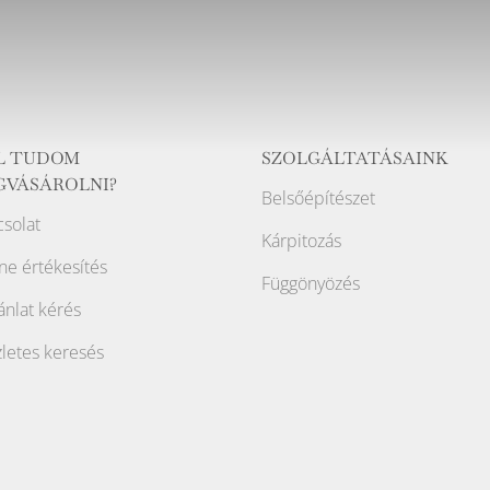
L TUDOM
SZOLGÁLTATÁSAINK
GVÁSÁROLNI?
Belsőépítészet
solat
Kárpitozás
ne értékesítés
Függönyözés
ánlat kérés
letes keresés