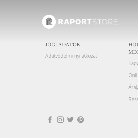
JOGI ADATOK
HO
ME
Adatvédelmi nyilatkozat
Kapc
Onli
Áraj
Rész