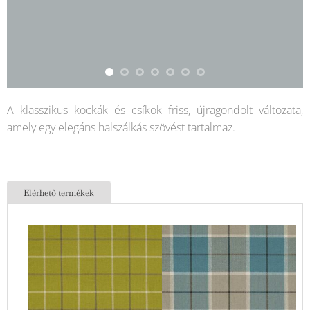
A klasszikus kockák és csíkok friss, újragondolt változata,
amely egy elegáns halszálkás szövést tartalmaz.
Elérhető termékek