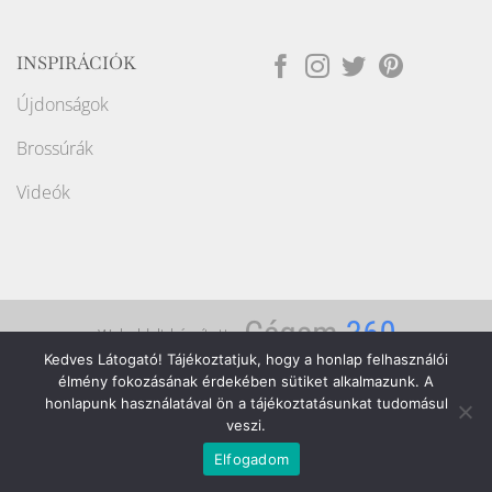
INSPIRÁCIÓK
Újdonságok
Brossúrák
Videók
Weboldalt készítette:
Kedves Látogató! Tájékoztatjuk, hogy a honlap felhasználói
Copyright ©2026
Raport Store
élmény fokozásának érdekében sütiket alkalmazunk. A
honlapunk használatával ön a tájékoztatásunkat tudomásul
veszi.
Elfogadom