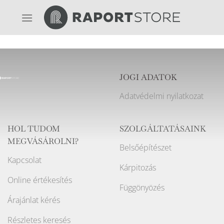
Skip
to
content
JOGI ADATOK
Adatvédelmi nyilatkozat
HOL TUDOM
SZOLGÁLTATÁSAINK
MEGVÁSÁROLNI?
Belsőépítészet
Kapcsolat
Kárpitozás
Online értékesítés
Függönyözés
Árajánlat kérés
Részletes keresés